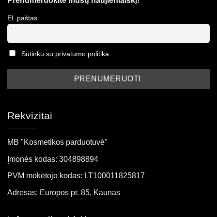
Prenumeruokite mūsų naujienlaiškį!
El. paštas
Sutinku su privatumo politika
Rekvizitai
MB "Kosmetikos parduotuvė"
Įmonės kodas: 304898894
PVM mokėtojo kodas: LT100011825817
Adresas: Europos pr. 85, Kaunas