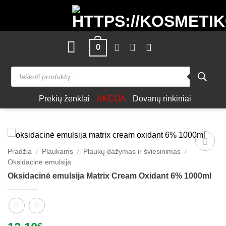
Skip
to
content
0
Products
search
Prekių ženklai
AKCIJA
Dovanų rinkiniai
Pradžia
/
Plaukams
/
Plaukų dažymas ir šviesinimas
/
Patinka
Oksidacinė emulsija
Oksidacinė emulsija Matrix Cream Oxidant 6% 1000ml