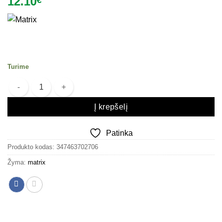
12.10
€
Turime
produkto kiekis: Oksidacinė emulsija Matrix Cream Oxidant 6% 1000
Į krepšelį
Patinka
Produkto kodas:
347463702706
Žyma:
matrix