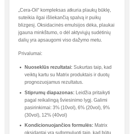
„Cera-Oil“ kompleksas atkuria plaukų būklę,
suteikia ilgai išliekančią spalvą ir puikų
blizgesį. Oksidacinės emulsijos dėka, plaukai
įgauna minkštumo, o dėl aktyviųjų sudėtinių
dalių yra apsaugomi viso dažymo metu.
Privalumai:
Nuoseklūs rezultatai:
Sukurtas taip, kad
veiktų kartu su Matrix produktais ir duotų
prognozuojamus rezultatus.
Stiprumų diapazonas:
Leidžia pritaikyti
pagal reikalingą šviesinimo lygį. Galimi
pasirinkimai: 3% (10vol), 6% (20vol), 9%
(30vol), 12% (40vol)
Kondicionuojančios formulės:
Matrix
oksidantai yra suformuluoti taip, kad būtų