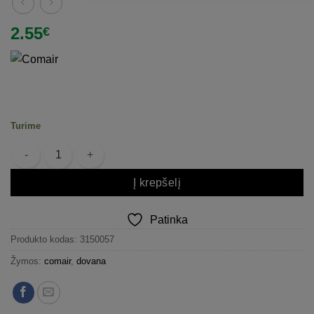
2.55
€
Turime
produkto kiekis: Segtukai plaukams juodi Comair 75x0.55 mm (50vnt
Į krepšelį
Patinka
Produkto kodas:
3150057
Žymos:
comair
,
dovana