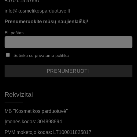
+370 618 87887
info@kosmetikosparduotuve.lt
Prenumeruokite mūsų naujienlaiškį!
El. paštas
Sutinku su privatumo politika
Rekvizitai
MB "Kosmetikos parduotuvė"
Įmonės kodas: 304898894
PVM mokėtojo kodas: LT100011825817