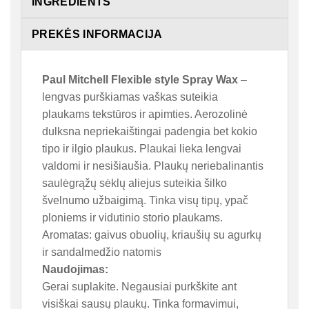
INGREDIENTS
PREKĖS INFORMACIJA
Paul Mitchell Flexible style Spray Wax
–
lengvas purškiamas vaškas suteikia
plaukams tekstūros ir apimties. Aerozolinė
dulksna nepriekaištingai padengia bet kokio
tipo ir ilgio plaukus. Plaukai lieka lengvai
valdomi ir nesišiaušia. Plaukų neriebalinantis
saulėgrąžų sėklų aliejus suteikia šilko
švelnumo užbaigimą. Tinka visų tipų, ypač
ploniems ir vidutinio storio plaukams.
Aromatas: gaivus obuolių, kriaušių su agurkų
ir sandalmedžio natomis
Naudojimas:
Gerai suplakite. Negausiai purkškite ant
visiškai sausų plaukų. Tinka formavimui,