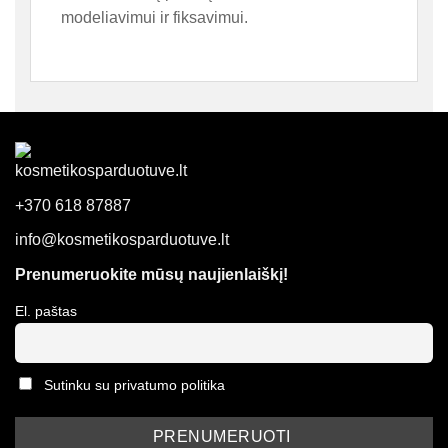
modeliavimui ir fiksavimui.
+370 618 87887
info@kosmetikosparduotuve.lt
Prenumeruokite mūsų naujienlaiškį!
El. paštas
Sutinku su privatumo politika