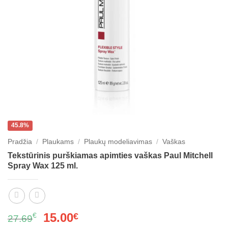
45.8%
Pradžia
/
Plaukams
/
Plaukų modeliavimas
/
Vaškas
Tekstūrinis purškiamas apimties vaškas Paul Mitchell
Spray Wax 125 ml.
Original
Current
15.00
€
€
27.69