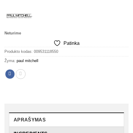
price
price
was:
is:
27.69€.
15.00€.
Neturime
Patinka
Produkto kodas:
009531118550
Žyma:
paul mitchell
APRAŠYMAS