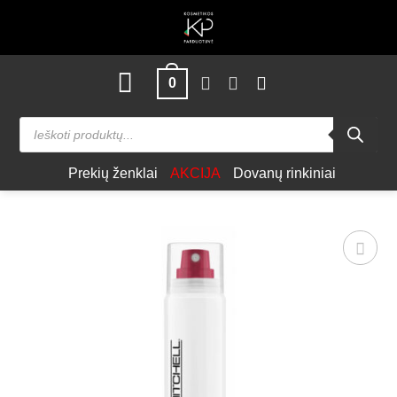
Skip
to
content
0
Products
search
Prekių ženklai
AKCIJA
Dovanų rinkiniai
Patinka