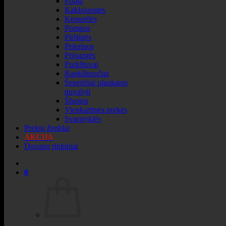
Folija
Kaklajuostės
Kepurėlės
Pompos
Pirštinės
Pelerinos
Prijuostės
Purkštuvai
Rankšluosčiai
Šepetėliai plaukams
nuvalyti
Šluotos
Vienkartinės prekės
Svarstyklės
Prekių ženklai
AKCIJA
Dovanų rinkiniai
0