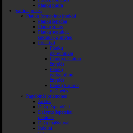
Plaukų pudra
Įvairios prekės
Plaukų formavimo įrankiai
Plaukų šepečiai
Plaukų šukos
Plaukų segtukai,
suktukai, gumytės
Prietaisai
Plaukų
džiovintuvai
Plaukų tiesinimo
žnyplės
Plaukų
garbanojimo
žnyplės
Plaukų kirpimo
mašinėlės
Pagalbinės priemonės
Žirklės
Dažų išspaudėjai
Dažymo šepetėliai,
mentelės
Dažų maišytuvai
Indeliai