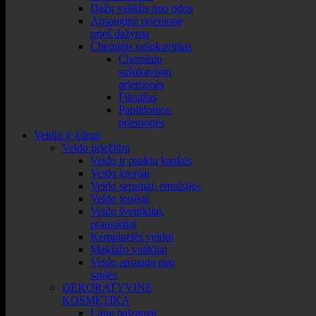
Dažų valiklis nuo odos
Apsauginė priemonė
prieš dažymą
Cheminis sušukavimas
Cheminio
sušukavimo
priemonės
Fiksažas
Papildomos
priemonės
Veidui ir kūnui
Veido priežiūra
Veido ir paakių kaukės
Veido kremai
Veido serumai, emulsijos
Veido tonikai
Veido šveitikliai,
prausikliai
Kempinėlės veidui
Makiažo valikliai
Veido apsauga nuo
saulės
DEKORATYVINĖ
KOSMETIKA
Lūpų balzamai