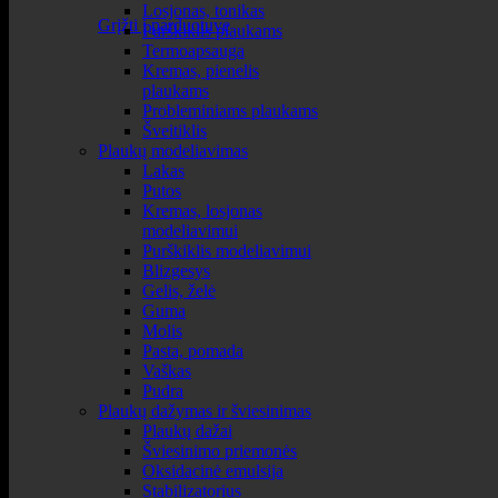
Losjonas, tonikas
Grįžti į parduotuvę
Purškiklis plaukams
Termoapsauga
Kremas, pienelis
plaukams
Probleminiams plaukams
Šveitiklis
Plaukų modeliavimas
Lakas
Putos
Kremas, losjonas
modeliavimui
Purškiklis modeliavimui
Blizgesys
Gelis, želė
Guma
Molis
Pasta, pomada
Vaškas
Pudra
Plaukų dažymas ir šviesinimas
Plaukų dažai
Šviesinimo priemonės
Oksidacinė emulsija
Stabilizatorius