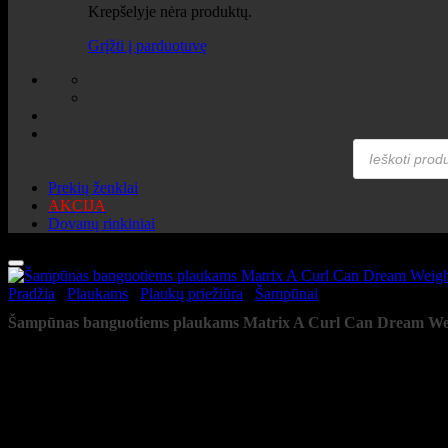
Krepšelyje nėra produktų.
Grįžti į parduotuvę
Products
search
Prekių ženklai
AKCIJA
Dovanų rinkiniai
Pradžia
/
Plaukams
/
Plaukų priežiūra
/
Šampūnai
Šampūnas banguotiems plaukams Matrix A Curl Can Dream Wei