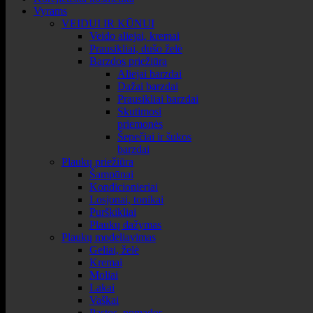
Vyrams
VEIDUI IR KŪNUI
Veido aliejai, kremai
Prausikliai, dušo želė
Barzdos priežiūra
Aliejai barzdai
Dažai barzdai
Prausikliai barzdai
Skutimosi
priemonės
Šepečiai ir šukos
barzdai
Plaukų priežiūra
Šampūnai
Kondicionieriai
Losjonai, tonikai
Purškikliai
Plaukų dažymas
Plaukų modeliavimas
Geliai, želė
Kremai
Moliai
Lakai
Vaškai
Pastos, pomados