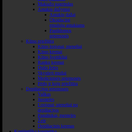
Makiažo pagrindas
Antakių dažymui
Antakių dažai
Oksidacinė
emulsija antakiams
Papildomos
priemonės
Kūno priežiūra
Kūno losjonai, pieneliai
Kūno kremai
Kūno šveitikliai
Rankų kremai
Dušo želės
Skystieji muilai
Medicininės priemonės
Pėdų ir kojų priežiūra
Depiliacijos priemonės
Vaškas
Juostelės
Losjonai, pieneliai po
depiliacijos
Pagaliukai, mentelės
Želė
Depiliacinis kremas
Korėjietiška kosmetika