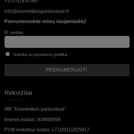
+370 618 87887
info@kosmetikosparduotuve.lt
Prenumeruokite mūsų naujienlaiškį!
El. paštas
Sutinku su privatumo politika
Rekvizitai
MB "Kosmetikos parduotuvė"
Įmonės kodas: 304898894
PVM mokėtojo kodas: LT100011825817