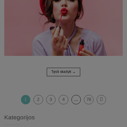
Tęsti skaityti
→
1
2
3
4
…
78
Kategorijos