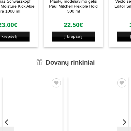
Plaukų modeliavimo gelis
Veido serumas Sungboon
e
Paul Mitchell Flexible Hold
Editor Silk Peptide EGF 40
500 ml
ml
22.50
€
19.90
€
Į krepšelį
Į krepšelį
Dovanų rinkiniai
Patinka
Patinka