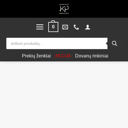
Skip
to
content
0
Products
search
Prekių ženklai
AKCIJA
Dovanų rinkiniai