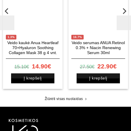
1.3%
16.7%
Veido kaukė Anua Heartleaf
Veido serumas ANUA Retinol
70+Hyaluron Soothing
0.3% + Niacin Renewing
Collagen Mask 38 g 4 vnt.
Serum 30ml
nt
Original
Current
Original
Curr
14.90
€
22.90
€
15.10
€
27.50
€
price
price
price
price
was:
is:
was:
is:
Į krepšelį
Į krepšelį
.
15.10€.
14.90€.
27.50€.
22.9
Žiūrėti visas nuolaidas