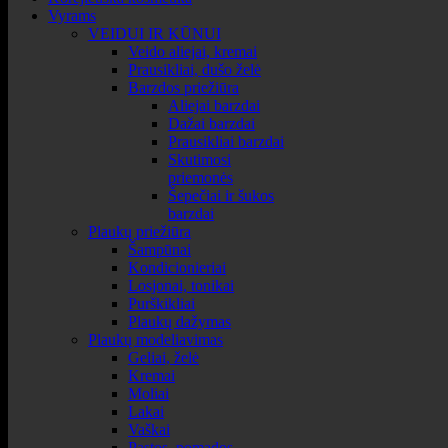
Vyrams
VEIDUI IR KŪNUI
Veido aliejai, kremai
Prausikliai, dušo želė
Barzdos priežiūra
Aliejai barzdai
Dažai barzdai
Prausikliai barzdai
Skutimosi
priemonės
Šepečiai ir šukos
barzdai
Plaukų priežiūra
Šampūnai
Kondicionieriai
Losjonai, tonikai
Purškikliai
Plaukų dažymas
Plaukų modeliavimas
Geliai, želė
Kremai
Moliai
Lakai
Vaškai
Pastos, pomados