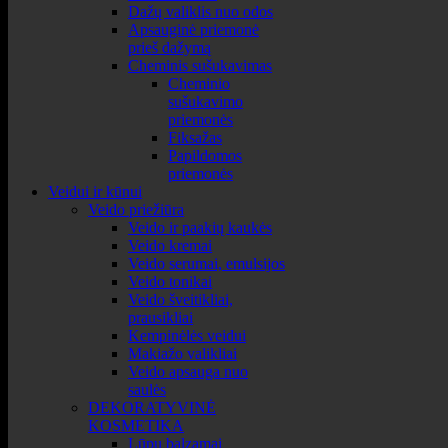
Dažų valiklis nuo odos
Apsauginė priemonė
prieš dažymą
Cheminis sušukavimas
Cheminio
sušukavimo
priemonės
Fiksažas
Papildomos
priemonės
Veidui ir kūnui
Veido priežiūra
Veido ir paakių kaukės
Veido kremai
Veido serumai, emulsijos
Veido tonikai
Veido šveitikliai,
prausikliai
Kempinėlės veidui
Makiažo valikliai
Veido apsauga nuo
saulės
DEKORATYVINĖ
KOSMETIKA
Lūpų balzamai