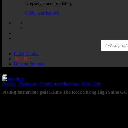
Krepšelyje nėra produktų.
Grįžti į parduotuvę
Products
search
Prekių ženklai
AKCIJA
Dovanų rinkiniai
Pradžia
/
Plaukams
/
Plaukų modeliavimas
/
Gelis, želė
Plaukų formavimo gelis Keune The Rock Strong High Shine Gel 