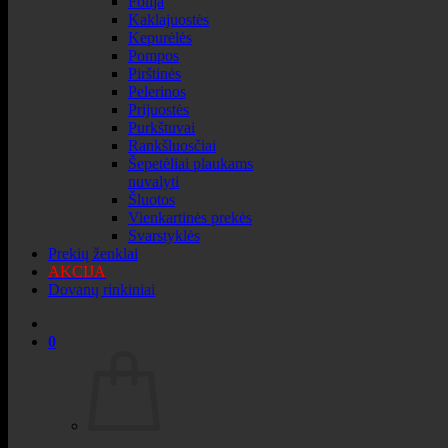
Folija
Kaklajuostės
Kepurėlės
Pompos
Pirštinės
Pelerinos
Prijuostės
Purkštuvai
Rankšluosčiai
Šepetėliai plaukams
nuvalyti
Šluotos
Vienkartinės prekės
Svarstyklės
Prekių ženklai
AKCIJA
Dovanų rinkiniai
0