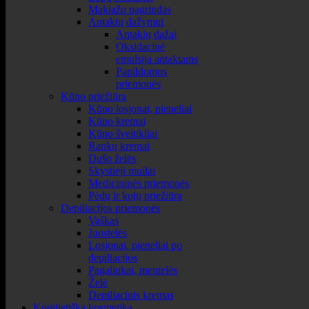
Makiažo pagrindas
Antakių dažymui
Antakių dažai
Oksidacinė
emulsija antakiams
Papildomos
priemonės
Kūno priežiūra
Kūno losjonai, pieneliai
Kūno kremai
Kūno šveitikliai
Rankų kremai
Dušo želės
Skystieji muilai
Medicininės priemonės
Pėdų ir kojų priežiūra
Depiliacijos priemonės
Vaškas
Juostelės
Losjonai, pieneliai po
depiliacijos
Pagaliukai, mentelės
Želė
Depiliacinis kremas
Korėjietiška kosmetika