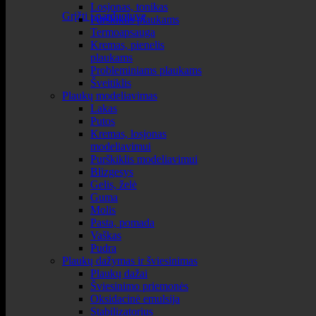
Losjonas, tonikas
Grįžti į parduotuvę
Purškiklis plaukams
Termoapsauga
Kremas, pienelis
plaukams
Probleminiams plaukams
Šveitiklis
Plaukų modeliavimas
Lakas
Putos
Kremas, losjonas
modeliavimui
Purškiklis modeliavimui
Blizgesys
Gelis, želė
Guma
Molis
Pasta, pomada
Vaškas
Pudra
Plaukų dažymas ir šviesinimas
Plaukų dažai
Šviesinimo priemonės
Oksidacinė emulsija
Stabilizatorius