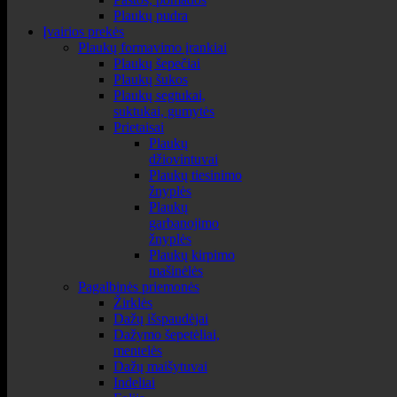
Plaukų pudra
Įvairios prekės
Plaukų formavimo įrankiai
Plaukų šepečiai
Plaukų šukos
Plaukų segtukai,
suktukai, gumytės
Prietaisai
Plaukų
džiovintuvai
Plaukų tiesinimo
žnyplės
Plaukų
garbanojimo
žnyplės
Plaukų kirpimo
mašinėlės
Pagalbinės priemonės
Žirklės
Dažų išspaudėjai
Dažymo šepetėliai,
mentelės
Dažų maišytuvai
Indeliai