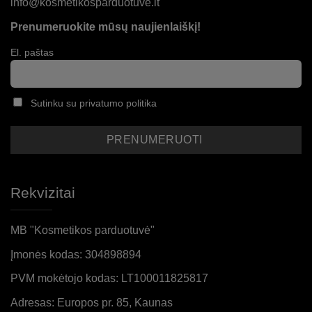
info@kosmetikosparduotuve.lt
Prenumeruokite mūsų naujienlaiškį!
El. paštas
Sutinku su privatumo politika
Rekvizitai
MB "Kosmetikos parduotuvė"
Įmonės kodas: 304898894
PVM mokėtojo kodas: LT100011825817
Adresas: Europos pr. 85, Kaunas