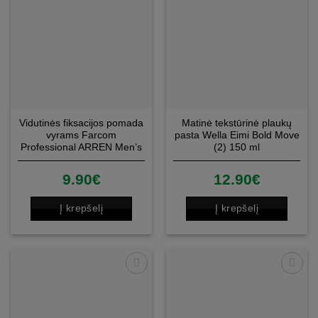
Vidutinės fiksacijos pomada
Matinė tekstūrinė plaukų
vyrams Farcom
pasta Wella Eimi Bold Move
Professional ARREN Men’s
(2) 150 ml
Grooming Medium Hold
Pomade 100ml
9.90
€
12.90
€
Į krepšelį
Į krepšelį
Patinka
Patinka