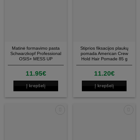
Matinė formavimo pasta
Stiprios fiksacijos plaukų
Schwarzkopf Professional
pomada American Crew
OSIS+ MESS UP
Hold Hair Pomade 85 g
formav.pasta 100ml.
11.95
€
11.20
€
Į krepšelį
Į krepšelį
Patinka
Patinka