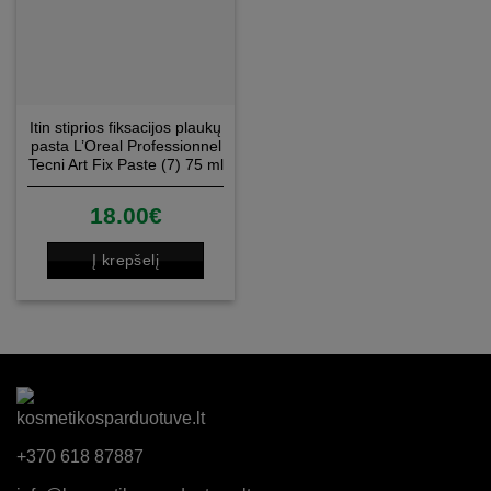
Itin stiprios fiksacijos plaukų
pasta L’Oreal Professionnel
Tecni Art Fix Paste (7) 75 ml
18.00
€
Į krepšelį
+370 618 87887