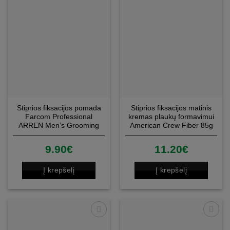
Patinka
Patinka
Stiprios fiksacijos pomada
Stiprios fiksacijos matinis
Farcom Professional
kremas plaukų formavimui
ARREN Men’s Grooming
American Crew Fiber 85g
High Hold Pomade Matte
Finish 100ml
9.90
€
11.20
€
Į krepšelį
Į krepšelį
Patinka
Patinka