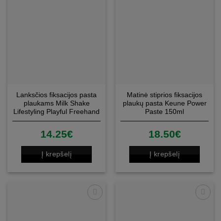
Lanksčios fiksacijos pasta
Matinė stiprios fiksacijos
plaukams Milk Shake
plaukų pasta Keune Power
Lifestyling Playful Freehand
Paste 150ml
Paste 100ml
14.25
€
18.50
€
Į krepšelį
Į krepšelį
Patinka
Patinka