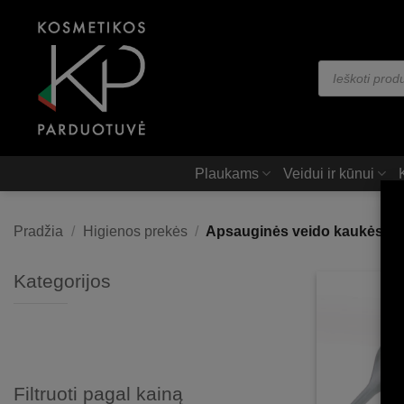
Skip
to
content
Products
search
Plaukams
Veidui ir kūnui
Pradžia
/
Higienos prekės
/
Apsauginės veido kaukės
Kategorijos
Filtruoti pagal kainą