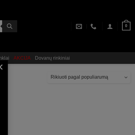
0
nklai
AKCIJA
Dovanų rinkiniai
×