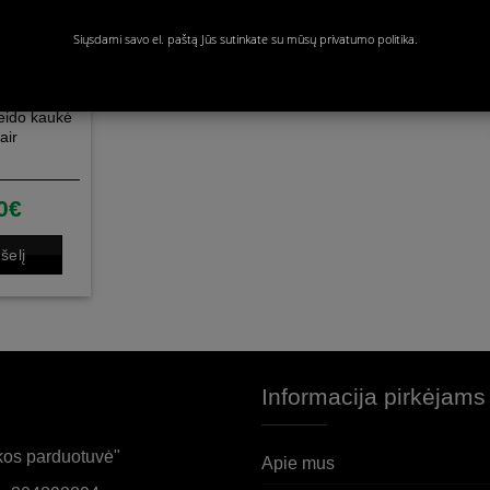
Siųsdami savo el. paštą Jūs sutinkate su mūsų
privatumo politika.
eido kaukė
air
0
€
šelį
Informacija pirkėjams
os parduotuvė"
Apie mus