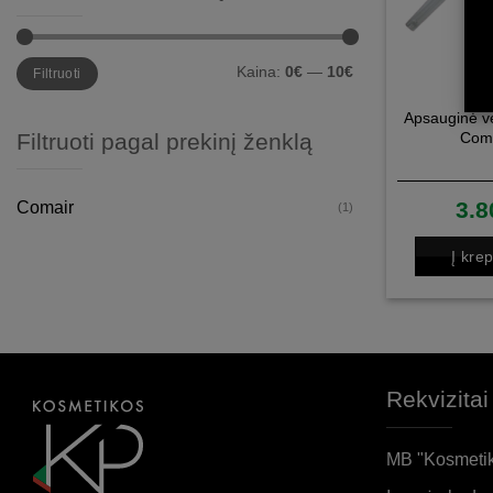
Min
Maks
Kaina:
0€
—
10€
Filtruoti
kaina
kaina
Apsauginė v
Com
Filtruoti pagal prekinį ženklą
3.8
Comair
(1)
Į krep
Rekvizitai
MB "Kosmetik