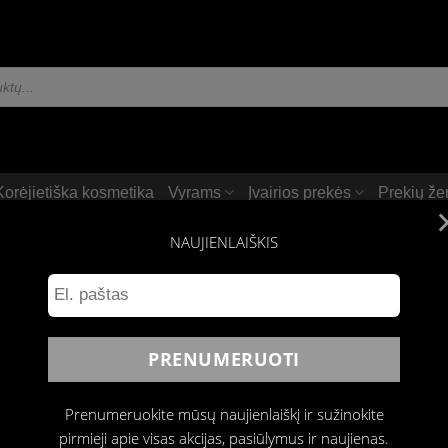
Korėjietiška kosmetika
Vyrams
Įvairios prekės
Prekių že
NAUJIENLAIŠKIS
Patinka
Prenumeruokite mūsų naujienlaiškį ir sužinokite
pirmieji apie visas akcijas, pasiūlymus ir naujienas.