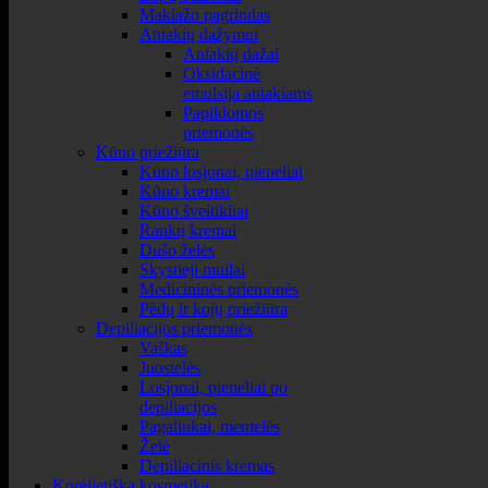
Makiažo pagrindas
Antakių dažymui
Antakių dažai
Oksidacinė
emulsija antakiams
Papildomos
priemonės
Kūno priežiūra
Kūno losjonai, pieneliai
Kūno kremai
Kūno šveitikliai
Rankų kremai
Dušo želės
Skystieji muilai
Medicininės priemonės
Pėdų ir kojų priežiūra
Depiliacijos priemonės
Vaškas
Juostelės
Losjonai, pieneliai po
depiliacijos
Pagaliukai, mentelės
Želė
Depiliacinis kremas
Korėjietiška kosmetika