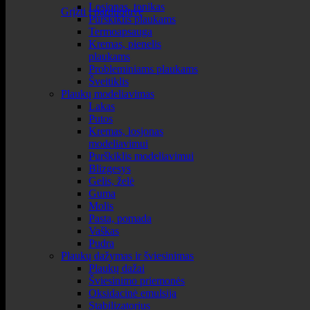
Losjonas, tonikas
Grįžti į parduotuvę
Purškiklis plaukams
Termoapsauga
Kremas, pienelis
plaukams
Probleminiams plaukams
Šveitiklis
Plaukų modeliavimas
Lakas
Putos
Kremas, losjonas
modeliavimui
Purškiklis modeliavimui
Blizgesys
Gelis, želė
Guma
Molis
Pasta, pomada
Vaškas
Pudra
Plaukų dažymas ir šviesinimas
Plaukų dažai
Šviesinimo priemonės
Oksidacinė emulsija
Stabilizatorius