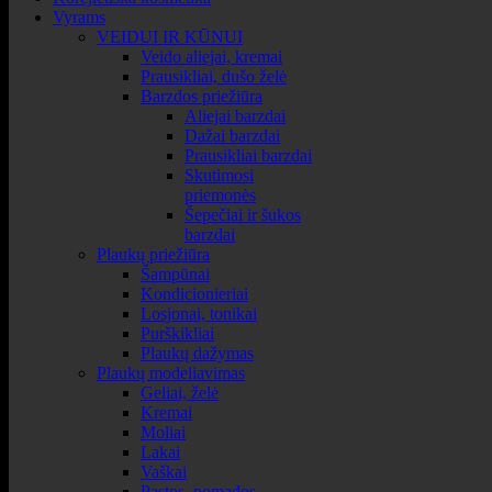
Vyrams
VEIDUI IR KŪNUI
Veido aliejai, kremai
Prausikliai, dušo želė
Barzdos priežiūra
Aliejai barzdai
Dažai barzdai
Prausikliai barzdai
Skutimosi
priemonės
Šepečiai ir šukos
barzdai
Plaukų priežiūra
Šampūnai
Kondicionieriai
Losjonai, tonikai
Purškikliai
Plaukų dažymas
Plaukų modeliavimas
Geliai, želė
Kremai
Moliai
Lakai
Vaškai
Pastos, pomados