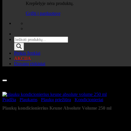
Krepšelyje nėra produktų.
Grįžti į parduotuvę
Products
search
Prekių ženklai
AKCIJA
Dovanų rinkiniai
Nauja
Pradžia
/
Plaukams
/
Plaukų priežiūra
/
Kondicionieriai
Plaukų kondicionierius Keune Absolute Volume 250 ml