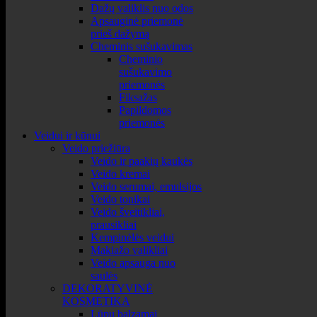
Dažų valiklis nuo odos
Apsauginė priemonė
prieš dažymą
Cheminis sušukavimas
Cheminio
sušukavimo
priemonės
Fiksažas
Papildomos
priemonės
Veidui ir kūnui
Veido priežiūra
Veido ir paakių kaukės
Veido kremai
Veido serumai, emulsijos
Veido tonikai
Veido šveitikliai,
prausikliai
Kempinėlės veidui
Makiažo valikliai
Veido apsauga nuo
saulės
DEKORATYVINĖ
KOSMETIKA
Lūpų balzamai