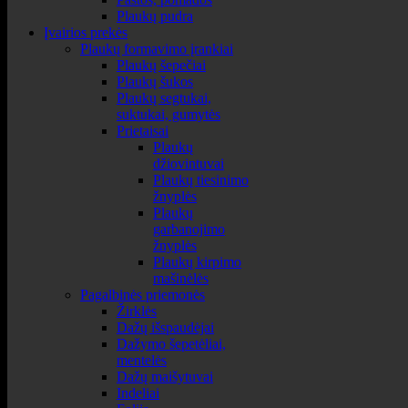
Plaukų pudra
Įvairios prekės
Plaukų formavimo įrankiai
Plaukų šepečiai
Plaukų šukos
Plaukų segtukai,
suktukai, gumytės
Prietaisai
Plaukų
džiovintuvai
Plaukų tiesinimo
žnyplės
Plaukų
garbanojimo
žnyplės
Plaukų kirpimo
mašinėlės
Pagalbinės priemonės
Žirklės
Dažų išspaudėjai
Dažymo šepetėliai,
mentelės
Dažų maišytuvai
Indeliai