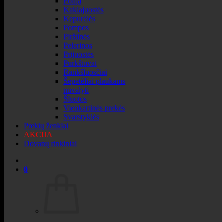
Folija
Kaklajuostės
Kepurėlės
Pompos
Pirštinės
Pelerinos
Prijuostės
Purkštuvai
Rankšluosčiai
Šepetėliai plaukams
nuvalyti
Šluotos
Vienkartinės prekės
Svarstyklės
Prekių ženklai
AKCIJA
Dovanų rinkiniai
0