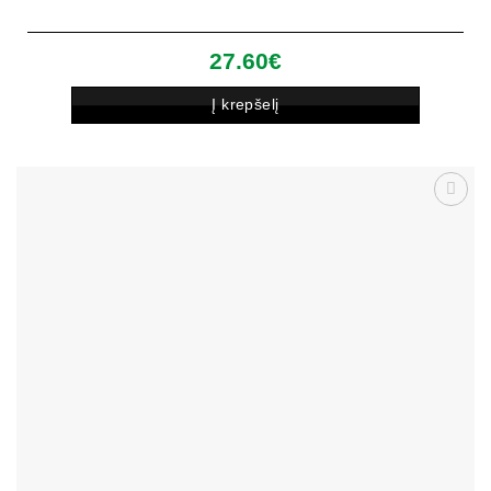
27.60
€
Į krepšelį
Patinka