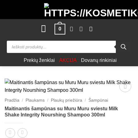
Skip
to
content
0
Products
search
Prekių ženklai
AKCIJA
Dovanų rinkiniai
Patinka
Pradžia
/
Plaukams
/
Plaukų priežiūra
/
Šampūnai
Maitinantis šampūnas su Muru Muru sviestu Milk
Shake Integrity Nourshing Shampoo 300ml