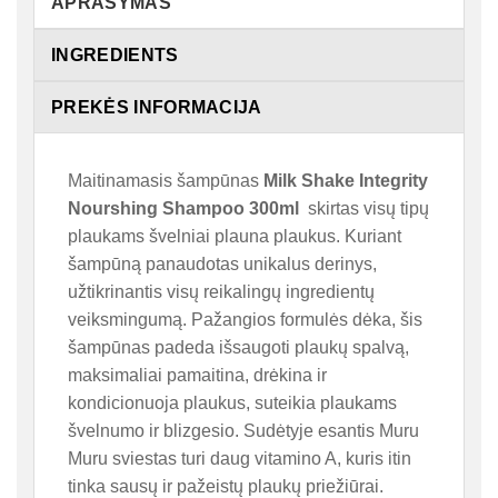
APRAŠYMAS
INGREDIENTS
PREKĖS INFORMACIJA
Maitinamasis šampūnas
Milk Shake Integrity
Nourshing Shampoo 300ml
skirtas visų tipų
plaukams švelniai plauna plaukus. Kuriant
šampūną panaudotas unikalus derinys,
užtikrinantis visų reikalingų ingredientų
veiksmingumą. Pažangios formulės dėka, šis
šampūnas padeda išsaugoti plaukų spalvą,
maksimaliai pamaitina, drėkina ir
kondicionuoja plaukus, suteikia plaukams
švelnumo ir blizgesio. Sudėtyje esantis Muru
Muru sviestas turi daug vitamino A, kuris itin
tinka sausų ir pažeistų plaukų priežiūrai.