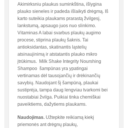
Akimirksniu plaukus suminkština, išlygina
plauko sieneles ir padeda išlaikyti drėgmą. Iš
karto suteikia plaukams prarastą žvilgesį,
lankstumą, apsaugo juos nuo slinkimo.
Vitaminas A labai svarbus plaukų augimo
procese, stiprina plaukų šaknis. Tai
antioksidantas, skatinantis ląstelių
atsinaujinimą ir atstatantis plauko mikro
įtrūkimus. Milk Shake Integrity Nourshing
Shampoo šampūnas yra ypatingai
vertinamas dėl tausojančių ir drėkinančių
savybių. Naudojant šį šampūną, plaukai
sustiprėja, tampa daug lengviau tvarkomi bei
nuostabiai žvilga. Puikiai tinka chemiškai
paveiktiems, dažytiems plaukams.
Naudojimas.
Užtepkite reikiamą kiekį
priemonės ant drėgnų plaukų,