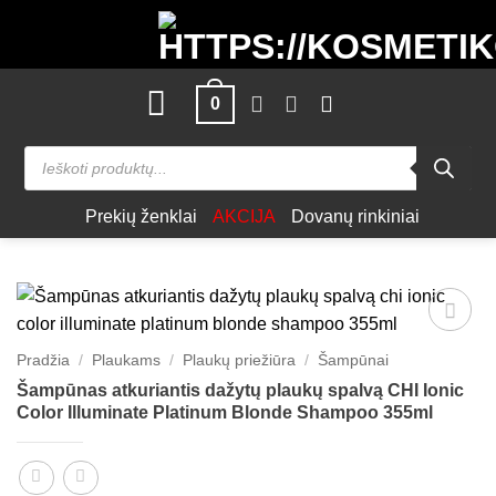
Skip
to
content
0
Products
search
Prekių ženklai
AKCIJA
Dovanų rinkiniai
Patinka
Pradžia
/
Plaukams
/
Plaukų priežiūra
/
Šampūnai
Šampūnas atkuriantis dažytų plaukų spalvą CHI Ionic
Color Illuminate Platinum Blonde Shampoo 355ml