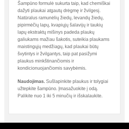
Šampūno formulė sukurta taip, kad chemiškai
dažyti plaukai atgautų drėgmę ir žvilgesį.
Natūralus ramunėlių žiedų, levandų žiedų,
pipirmėčių lapų, kvapiųjų šalavijų ir taukių
lapų ekstraktų mišinys padeda plaukų
galiukams mažiau šakotis, suteikia plaukams
maistingųjų medžiagų, kad plaukai būtų
švytintys ir žvilgantys, taip pat pasižymi
plaukus minkštinančiomis ir
kondicionuojančiomis savybėmis.
Naudojimas.
Sušlapinkite plaukus ir tolygiai
užtepkite šampūno. Įmasažuokite į odą.
Palikite nuo 1 iki 5 minučių ir išskalaukite.