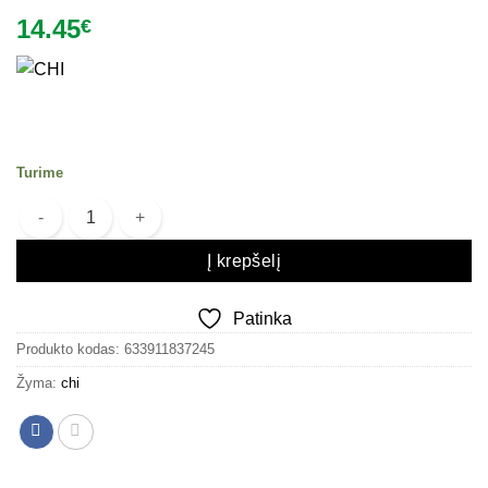
14.45
€
Turime
produkto kiekis: Šampūnas atkuriantis dažytų plaukų spalvą CHI Io
Į krepšelį
Patinka
Produkto kodas:
633911837245
Žyma:
chi