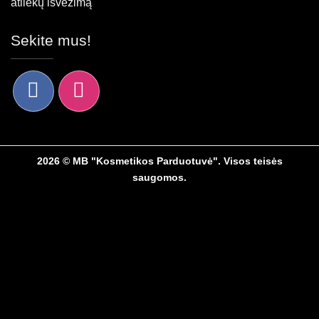
atliekų išvežimą
Sekite mus!
2026 © MB "Kosmetikos Parduotuvė". Visos teisės
saugomos.