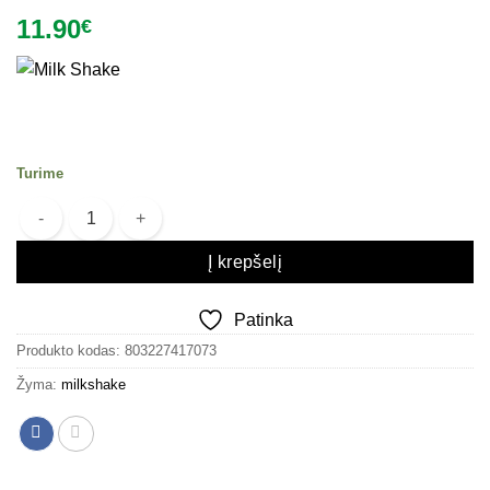
11.90
€
Turime
produkto kiekis: Šampūnas dažytiems plaukams Milk Shake Colour
Į krepšelį
Patinka
Produkto kodas:
803227417073
Žyma:
milkshake