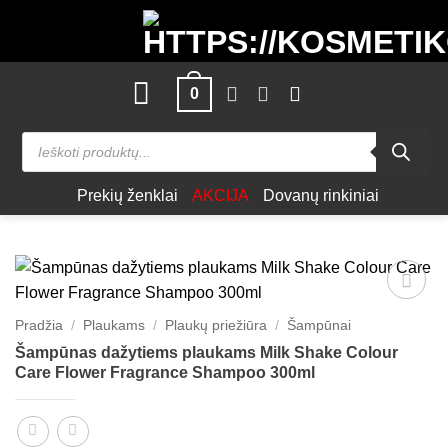
Skip
to
content
0
Products
search
Prekių ženklai
AKCIJA
Dovanų rinkiniai
Patinka
Pradžia
/
Plaukams
/
Plaukų priežiūra
/
Šampūnai
Šampūnas dažytiems plaukams Milk Shake Colour
Care Flower Fragrance Shampoo 300ml