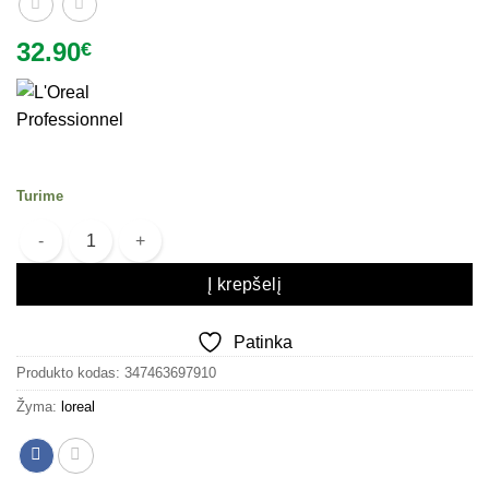
32.90
€
Turime
produkto kiekis: Šviesinimo milteliai L’Oreal Professionnel Blond St
Į krepšelį
Patinka
Produkto kodas:
347463697910
Žyma:
loreal