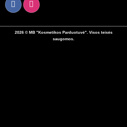
2026 © MB "Kosmetikos Parduotuvė". Visos teisės
saugomos.