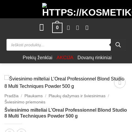
Skip
to
content
0
Products
search
Prekių ženklai
AKCIJA
Dovanų rinkiniai
Patinka
Pradžia
/
Plaukams
/
Plaukų dažymas ir šviesinimas
/
Šviesinimo priemonės
Šviesinimo milteliai L’Oreal Professionnel Blond Studio
8 Multi Techniques Powder 500 g