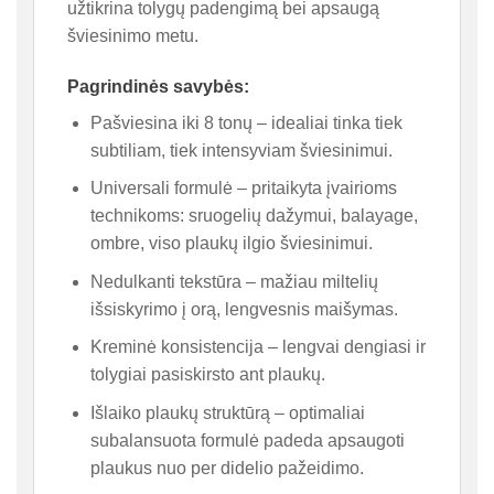
užtikrina tolygų padengimą bei apsaugą
šviesinimo metu.
Pagrindinės savybės:
Pašviesina iki 8 tonų – idealiai tinka tiek
subtiliam, tiek intensyviam šviesinimui.
Universali formulė – pritaikyta įvairioms
technikoms: sruogelių dažymui, balayage,
ombre, viso plaukų ilgio šviesinimui.
Nedulkanti tekstūra – mažiau miltelių
išsiskyrimo į orą, lengvesnis maišymas.
Kreminė konsistencija – lengvai dengiasi ir
tolygiai pasiskirsto ant plaukų.
Išlaiko plaukų struktūrą – optimaliai
subalansuota formulė padeda apsaugoti
plaukus nuo per didelio pažeidimo.