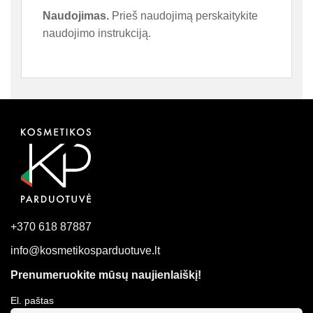
Naudojimas.
Prieš naudojimą perskaitykite
naudojimo instrukciją.
+370 618 87887
info@kosmetikosparduotuve.lt
Prenumeruokite mūsų naujienlaiškį!
El. paštas