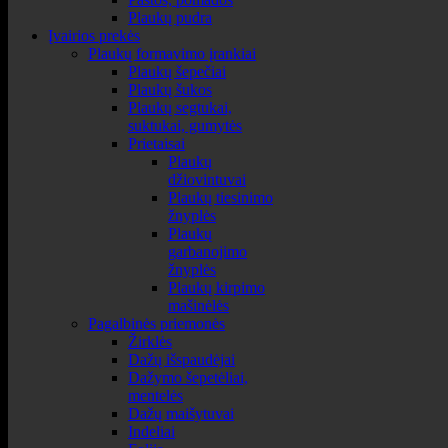
Plaukų pudra
Įvairios prekės
Plaukų formavimo įrankiai
Plaukų šepečiai
Plaukų šukos
Plaukų segtukai,
suktukai, gumytės
Prietaisai
Plaukų
džiovintuvai
Plaukų tiesinimo
žnyplės
Plaukų
garbanojimo
žnyplės
Plaukų kirpimo
mašinėlės
Pagalbinės priemonės
Žirklės
Dažų išspaudėjai
Dažymo šepetėliai,
mentelės
Dažų maišytuvai
Indeliai