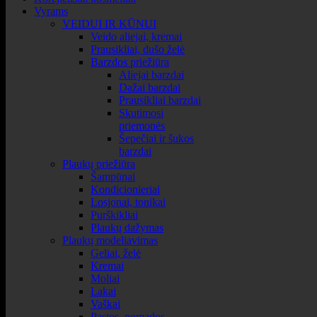
Vyrams
VEIDUI IR KŪNUI
Veido aliejai, kremai
Prausikliai, dušo želė
Barzdos priežiūra
Aliejai barzdai
Dažai barzdai
Prausikliai barzdai
Skutimosi
priemonės
Šepečiai ir šukos
barzdai
Plaukų priežiūra
Šampūnai
Kondicionieriai
Losjonai, tonikai
Purškikliai
Plaukų dažymas
Plaukų modeliavimas
Geliai, želė
Kremai
Moliai
Lakai
Vaškai
Pastos, pomados