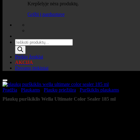
Krepšelyje nėra produktų.
Grįžti į parduotuvę
Products
search
Prekių ženklai
AKCIJA
Dovanų rinkiniai
Pradžia
/
Plaukams
/
Plaukų priežiūra
/
Purškiklis plaukams
Plaukų purškiklis Wella Ultimate Color Sealer 185 ml