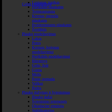
Losjonas, tonikas
Grįžti į parduotuvę
Purškiklis plaukams
Termoapsauga
Kremas, pienelis
plaukams
Probleminiams plaukams
Šveitiklis
Plaukų modeliavimas
Lakas
Putos
Kremas, losjonas
modeliavimui
Purškiklis modeliavimui
Blizgesys
Gelis, želė
Guma
Molis
Pasta, pomada
Vaškas
Pudra
Plaukų dažymas ir šviesinimas
Plaukų dažai
Šviesinimo priemonės
Oksidacinė emulsija
Stabilizatorius