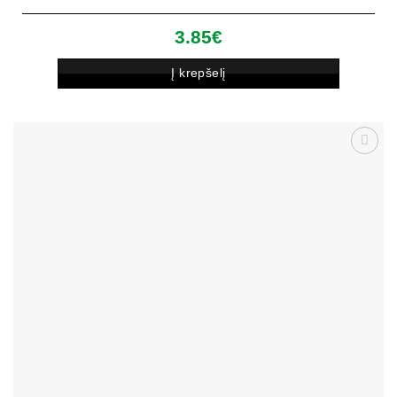
3.85
€
Į krepšelį
Patinka