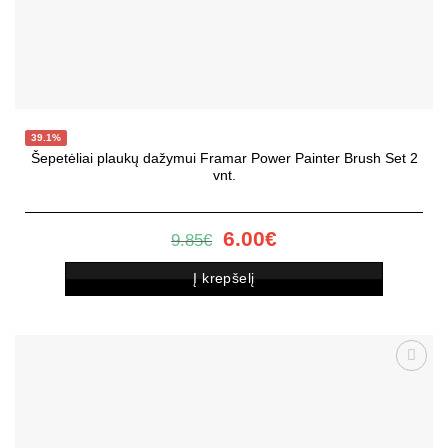
39.1%
Šepetėliai plaukų dažymui Framar Power Painter Brush Set 2
vnt.
Original
Current
6.00
€
9.85
€
price
price
was:
is:
Į krepšelį
9.85€.
6.00€.
Patinka