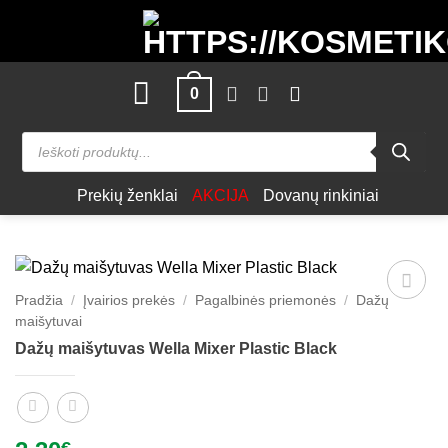
Skip
to
content
0
Products
search
Prekių ženklai
AKCIJA
Dovanų rinkiniai
Pradžia
/
Įvairios prekės
/
Pagalbinės priemonės
/
Dažų
Patinka
maišytuvai
Dažų maišytuvas Wella Mixer Plastic Black