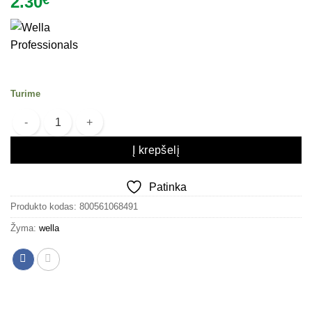
2.30
€
Turime
produkto kiekis: Dažų maišytuvas Wella Mixer Plastic Black
Į krepšelį
Patinka
Produkto kodas:
800561068491
Žyma:
wella